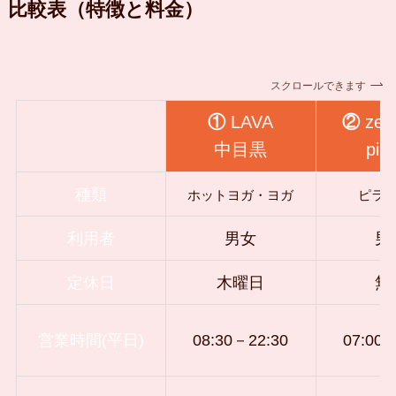
比較表（特徴と料金）
スクロールできます
①
LAVA
②
zen
中目黒
pila
種類
ホットヨガ・ヨガ
ピラ
利用者
男女
男
定休日
木曜日
無
営業時間(平日)
08:30－22:30
07:00－