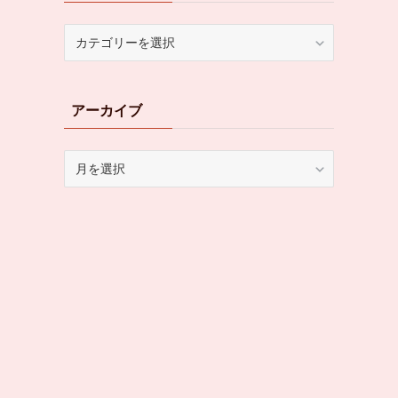
カ
テ
ゴ
リ
アーカイブ
ー
ア
ー
カ
イ
ブ
す