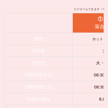
スクロールできます
①
L
落合
種類
ホットヨ
利用者
女
定休日
火・
営業時間(平日)
08:30－
営業時間(土日)
08:30
月4回の料金
8,8