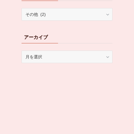
カ
テ
ゴ
リ
アーカイブ
ー
ア
ー
カ
イ
ブ